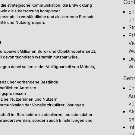
Cont
 die strategische Kommunikation, die Entwicklung
En
sowie die Übersetzung komplexer
konzepte in verständliche und aktivierende Formate
un
litik und Nutzergruppen.
Sto
Pr
g
Ve
Wo
uropaweit Millionen Büro- und Objektmöbel ersetzt,
il davon technisch weiterhin nutzbar wäre.
Di
Wi
iegen dabei selten in der Verfügbarkeit von Möbeln,
Beh
renz über vorhandene Bestände
En
haftlichen Anreizen
ungsprozessen
An
nz bei Nutzerinnen und Nutzern
vo
munikation der Vorteile zirkulärer Lösungen
Ak
schaft im Bürosektor zu etablieren, mussten daher
ge
verändert werden, sondern auch Einstellungen und
In
Er