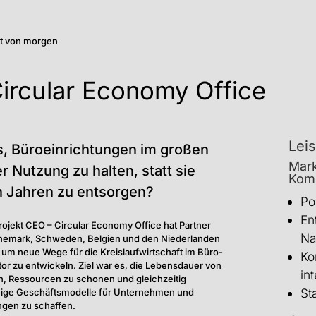
elt von morgen
ircular Economy Office
Lei
s, Büroeinrichtungen im großen
Mar
r Nutzung zu halten, statt sie
Komm
 Jahren zu entsorgen?
Po
En
ojekt CEO – Circular Economy Office hat Partner
Na
nemark, Schweden, Belgien und den Niederlanden
m neue Wege für die Kreislaufwirtschaft im Büro-
Ko
r zu entwickeln. Ziel war es, die Lebensdauer von
in
n, Ressourcen zu schonen und gleichzeitig
St
fähige Geschäftsmodelle für Unternehmen und
ungen zu schaffen.