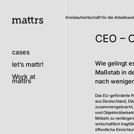
Kreislaufwirtschaft für die Arbeitsw
CEO – C
cases
Wie gelingt e
let’s mattr!
Maßstab in de
Work at
mattrs
nach wenigen
Das EU-geförderte Pr
aus Deutschland, Dä
zusammengebracht, u
und Objektmöbelsekto
Möbeln zu verlänger
wirtschaftlich trag
öffentliche Einricht