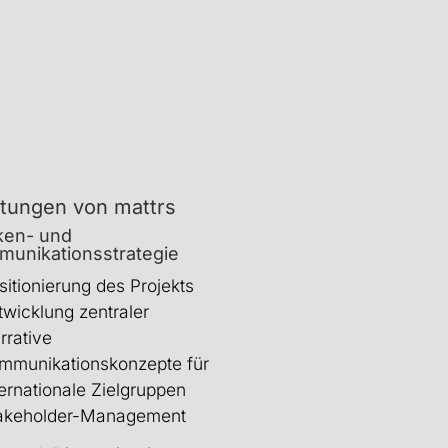
we create identities that matter
stungen von mattrs
ken- und
unikationsstrategie
sitionierung des Projekts
twicklung zentraler
rrative
mmunikationskonzepte für
ternationale Zielgruppen
akeholder-Management