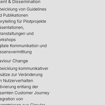
ent & Dissemination
twicklung von Guidelines
d Publikationen
rytelling für Pilotprojekte
äsentationen,
ranstaltungen und
rkshops
gitale Kommunikation und
ssensvermittlung
aviour Change
twicklung kommunikativer
sätze zur Veränderung
n Nutzerverhalten
tivierung entlang der
samten Customer Journey
tegration von
kenntnissen aus Circular