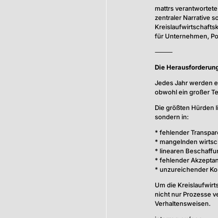
mattrs verantwortete
zentraler Narrative 
Kreislaufwirtschafts
für Unternehmen, Po
⸻
Die Herausforderun
Jedes Jahr werden e
obwohl ein großer Te
Die größten Hürden l
sondern in:
* fehlender Transpa
* mangelnden wirtsc
* linearen Beschaff
* fehlender Akzepta
* unzureichender Kom
Um die Kreislaufwirt
nicht nur Prozesse 
Verhaltensweisen.